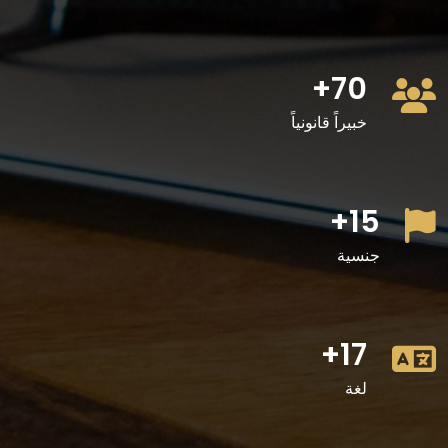
70+
خبيراً قانونياً
15+
جنسية
17+
لغة